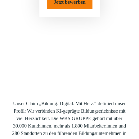
Jetzt bewerben
EIN BLICK IN DIE WBS GRUPPE.
Bitte
akzeptieren Sie Social-Media-Cookies
, um dieses
WILLKOMMEN BEI DER WBS
Video anzusehen.
GRUPPE.
Unser Claim „Bildung. Digital. Mit Herz.“ definiert unser
Profil: Wir verbinden KI-geprägte Bildungserlebnisse mit
viel Herzlichkeit. Die WBS GRUPPE gehört mit über
30.000 Kund:innen, mehr als 1.800 Mitarbeiter:innen und
280 Standorten zu den führenden Bildungsunternehmen in