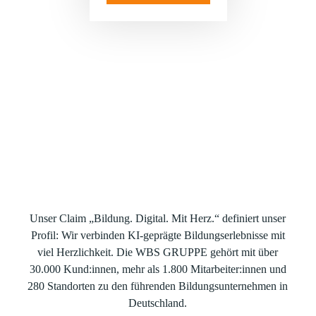
EIN BLICK IN DIE WBS GRUPPE.
Bitte
akzeptieren Sie Social-Media-Cookies
, um dieses
WILLKOMMEN BEI DER WBS
Video anzusehen.
GRUPPE.
Unser Claim „Bildung. Digital. Mit Herz.“ definiert unser
Profil: Wir verbinden KI-geprägte Bildungserlebnisse mit
viel Herzlichkeit. Die WBS GRUPPE gehört mit über
30.000 Kund:innen, mehr als 1.800 Mitarbeiter:innen und
280 Standorten zu den führenden Bildungsunternehmen in
Deutschland.