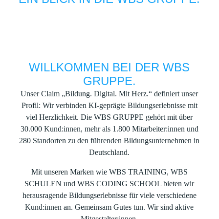
Bitte
akzeptieren Sie Social-Media-Cookies
, um dieses
WILLKOMMEN BEI DER WBS
Video anzusehen.
GRUPPE.
Unser Claim „Bildung. Digital. Mit Herz.“ definiert unser
Profil: Wir verbinden KI-geprägte Bildungserlebnisse mit
viel Herzlichkeit. Die WBS GRUPPE gehört mit über
30.000 Kund:innen, mehr als 1.800 Mitarbeiter:innen und
280 Standorten zu den führenden Bildungsunternehmen in
Deutschland.
Mit unseren Marken wie WBS TRAINING, WBS
SCHULEN und WBS CODING SCHOOL bieten wir
herausragende Bildungserlebnisse für viele verschiedene
Kund:innen an. Gemeinsam Gutes tun. Wir sind aktive
Mitgestalter:innen.